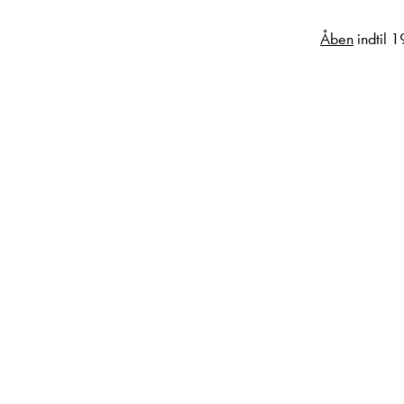
Åben
indtil 
t hår nu og i fremtiden