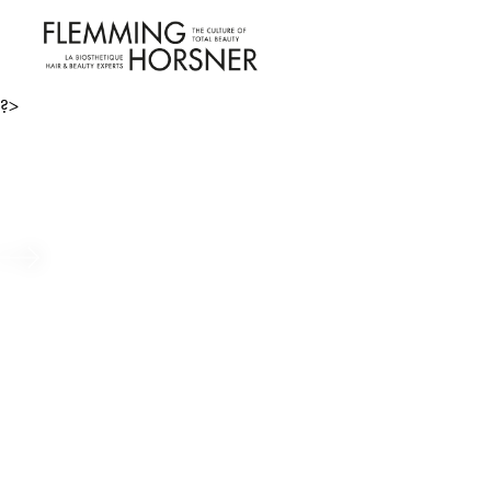
?>
Long Hair – Bio-Tech – Lang
Mere